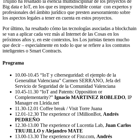
Trujillo ha resaltado la esencia multidisciplinar de los proyectos de
Big data e IoT, en los que es imprescindible contar con expertos y
profesionales del ámbito jurídico que presten asesoramiento sobre
los aspectos legales a tener en cuenta en estos proyectos.
Por último, ha resaltado cómo las tecnologías asociadas a blockchain
se van a aplicar cada vez más al Internet de las Cosas en los
próximos años y, en este contextos, los Los juristas tienen mucho
que decir – especialmente en todo lo que se refiere a los contratos
inteligentes o Smart Contracts.
Programa
10.00-10.45 “IoT y ciberseguridad: el ejemplo de la
Generalitat Valenciana” Carmen SERRANO, Jefa del
Servicio de Seguridad de la Comunidad Valenciana
10.45-11.30 “IoT and Patents: Opposition or
Complementarity?”
Ignacio MARTINEZ ROBLEDO
, IP
Manager en Lleida.net
11.30-12.01 Coffee break / Visit Torre Juana
12.01-12.30 The experience of 1MillionBot,
Andrés
PEDREÑO
12.30-13.00 The experience of Lucentia Lab,
Juan Carlos
TRUJILLO y Alejandro MATE
13.00-13.30 The experience of Fixr.com,
Andrés