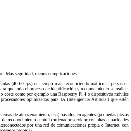
exión. Más seguridad, menos complicaciones
culas (40-60 fps) en tiempo real, reconociendo matrículas persas en
ra que todo el proceso de identificación y reconocimiento se realice,
bajo coste como por ejemplo una Raspberry Pi 4 o dispositivos móviles
sadores optimizados para IA (Inteligencia Artificial) que estén
sistemas de almacenamiento, etc.) basados en agentes (pequeñas piezas
a de reconocimiento central (ordenador servidor con altas capacidades
interconectados por una red de comunicaciones propia o Internet, con
ocesador propios).