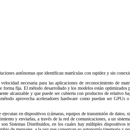
a soluciones autónomas que identifican matrículas con rapidez y sin con
elocidad necesaria para las aplicaciones de reconocimiento de matrí
e forma fija. El método desarrollado y los modelos están optimizados pa
lmente alcanzable y que puede ser cubierta con productos de relativo 
todo aprovecha aceleradores hardware como puedan ser GPUs o proce
 ejecutan en dispositivos (cámaras, equipos de transmisión de datos, 
miento y enviarlas, a través de la red de comunicaciones, a un sistem
son Sistemas Distribuidos, en los cuales hay múltiples dispositivos 
cambio de mensajes, a la vez que conservan su autonomía (memoria y pr