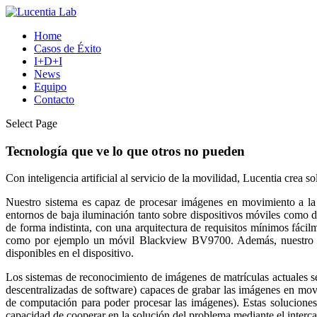
Home
Casos de Éxito
I+D+I
News
Equipo
Contacto
Select Page
Tecnología que ve lo que otros no pueden
Con inteligencia artificial al servicio de la movilidad, Lucentia cre
Nuestro sistema es capaz de procesar imágenes en movimiento a la v
entornos de baja iluminación tanto sobre dispositivos móviles como d
de forma indistinta, con una arquitectura de requisitos mínimos fáci
como por ejemplo un móvil Blackview BV9700. Además, nuestro mé
disponibles en el dispositivo.
Los sistemas de reconocimiento de imágenes de matrículas actuales se
descentralizadas de software) capaces de grabar las imágenes en movi
de computación para poder procesar las imágenes). Estas soluciones 
capacidad de cooperar en la solución del problema mediante el inter